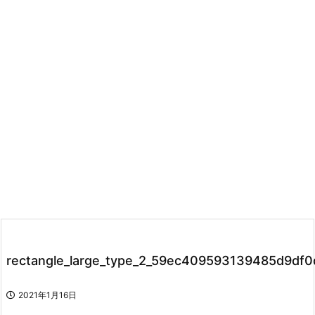
rectangle_large_type_2_59ec409593139485d9df
2021年1月16日