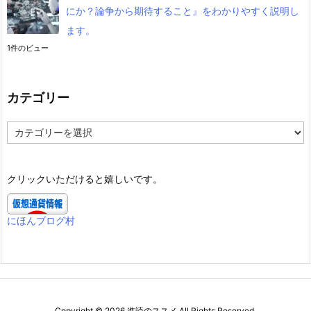
にか？論争から期待すること』をわかりやすく説明し
ます。
1件のビュー
カテゴリー
カ
テ
ゴ
リ
クリックいただけると嬉しいです。
ー
にほんブログ村
Copyright ©
2026
進読のススメ
All Rights Reserved.