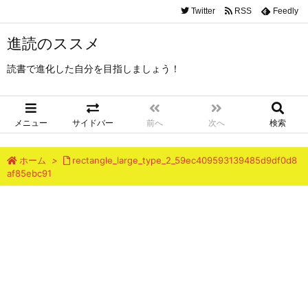
Twitter
RSS
Feedly
進読のススメ
読書で進化した自分を目指しましょう！
メニュー
サイドバー
前へ
次へ
検索
ホーム
>
rectangle_large_type_2_59ec409593139485d9df0d8
af85ebc91