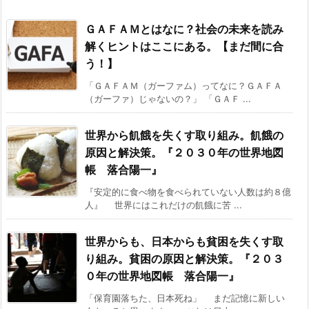
ＧＡＦＡＭとはなに？社会の未来を読み
解くヒントはここにある。【まだ間に合
う！】
「ＧＡＦＡＭ（ガーファム）ってなに？ＧＡＦＡ
（ガーファ）じゃないの？」 「ＧＡＦ ...
世界から飢餓を失くす取り組み。飢餓の
原因と解決策。『２０３０年の世界地図
帳 落合陽一』
『安定的に食べ物を食べられていない人数は約８億
人』 世界にはこれだけの飢餓に苦 ...
世界からも、日本からも貧困を失くす取
り組み。貧困の原因と解決策。『２０３
０年の世界地図帳 落合陽一』
「保育園落ちた、日本死ね」 まだ記憶に新しい