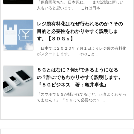
「保育園落ちた、日本死ね」 まだ記憶に新しい
人もいると思います。 これは日本 ...
レジ袋有料化はなぜ行われるのか？その
目的と必要性をわかりやすく説明しま
す。【ＳＤＧｓ】
日本では２０２０年７月１日よりレジ袋の有料化
がスタートします。 そのこと ...
５Ｇとはなに？何ができるようになる
の？誰にでもわかりやすく説明します。
『５Ｇビジネス 著：亀井卓也』
「スマホで５Ｇが騒がれてるけど、正直よくわかっ
てません！」 「５Ｇって必要なの？ ...