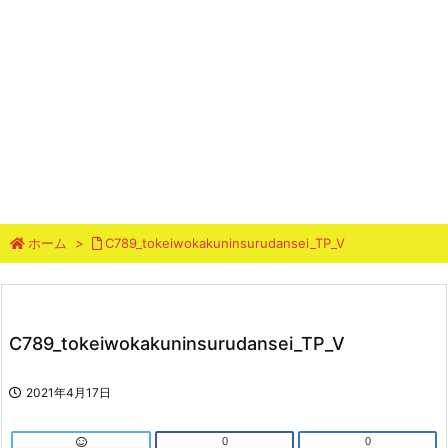
ホーム
>
C789_tokeiwokakuninsurudansei_TP_V
C789_tokeiwokakuninsurudansei_TP_V
2021年4月17日
0
0