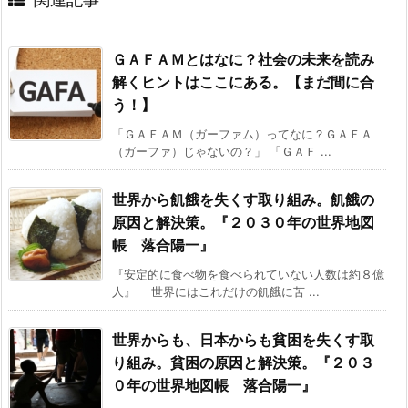
ＧＡＦＡＭとはなに？社会の未来を読み
解くヒントはここにある。【まだ間に合
う！】
「ＧＡＦＡＭ（ガーファム）ってなに？ＧＡＦＡ
（ガーファ）じゃないの？」 「ＧＡＦ ...
世界から飢餓を失くす取り組み。飢餓の
原因と解決策。『２０３０年の世界地図
帳 落合陽一』
『安定的に食べ物を食べられていない人数は約８億
人』 世界にはこれだけの飢餓に苦 ...
世界からも、日本からも貧困を失くす取
り組み。貧困の原因と解決策。『２０３
０年の世界地図帳 落合陽一』