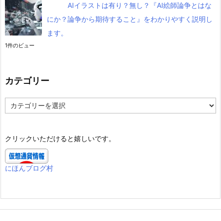
AIイラストは有り？無し？『AI絵師論争とはな
にか？論争から期待すること』をわかりやすく説明し
ます。
1件のビュー
カテゴリー
カ
テ
ゴ
リ
クリックいただけると嬉しいです。
ー
にほんブログ村