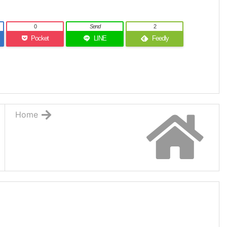
0
Send
2
Pocket
LINE
Feedly
Home