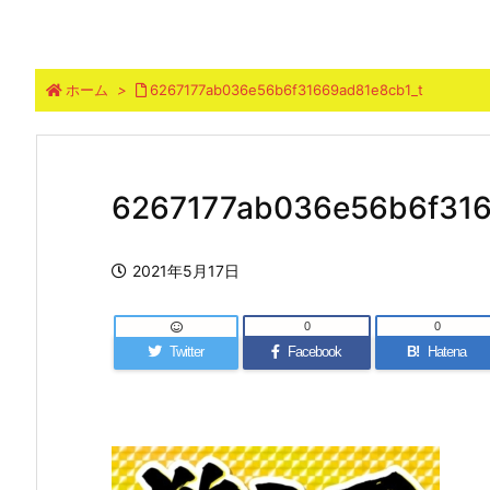
ホーム
>
6267177ab036e56b6f31669ad81e8cb1_t
6267177ab036e56b6f316
2021年5月17日
0
0
Twitter
Facebook
B!
Hatena