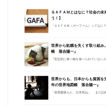
ＧＡＦＡＭとはなに？社会の未
う！】
「ＧＡＦＡＭ（ガーファム）ってなに？Ｇ
世界から飢餓を失くす取り組み
帳 落合陽一』
『安定的に食べ物を食べられていない人
世界からも、日本からも貧困を
年の世界地図帳 落合陽一』
「保育園落ちた、日本死ね」 まだ記憶