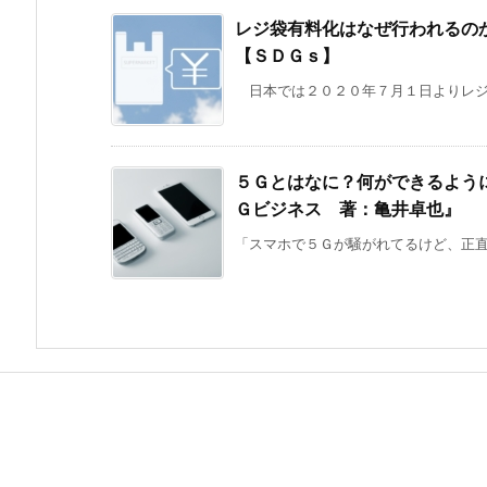
レジ袋有料化はなぜ行われるの
【ＳＤＧｓ】
日本では２０２０年７月１日よりレジ袋
５Ｇとはなに？何ができるよう
Ｇビジネス 著：亀井卓也』
「スマホで５Ｇが騒がれてるけど、正直よ