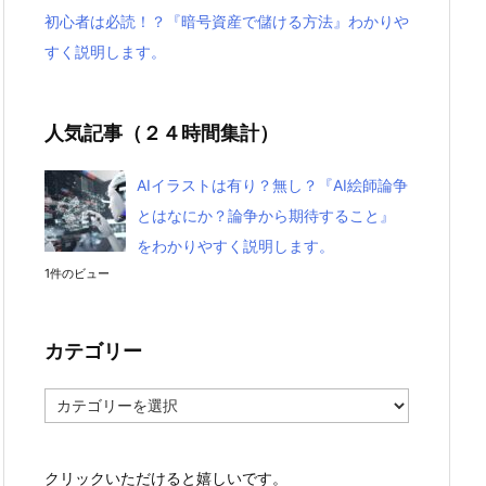
初心者は必読！？『暗号資産で儲ける方法』わかりや
すく説明します。
人気記事（２４時間集計）
AIイラストは有り？無し？『AI絵師論争
とはなにか？論争から期待すること』
をわかりやすく説明します。
1件のビュー
カテゴリー
カ
テ
ゴ
リ
クリックいただけると嬉しいです。
ー