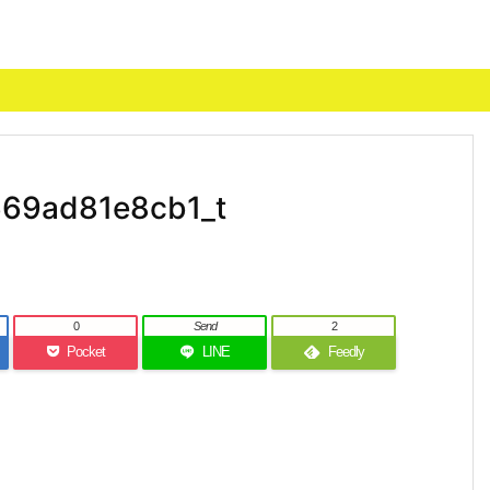
69ad81e8cb1_t
0
Send
2
Pocket
LINE
Feedly