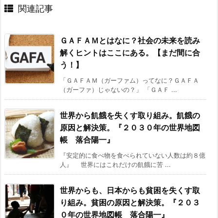
関連記事
ＧＡＦＡＭとはなに？社会の未来を読み
解くヒントはここにある。【まだ間に合
う！】
「ＧＡＦＡＭ（ガーファム）ってなに？ＧＡＦＡ
（ガーファ）じゃないの？」 「ＧＡＦ ...
世界から飢餓を失くす取り組み。飢餓の
原因と解決策。『２０３０年の世界地図
帳 落合陽一』
『安定的に食べ物を食べられていない人数は約８億
人』 世界にはこれだけの飢餓に苦 ...
世界からも、日本からも貧困を失くす取
り組み。貧困の原因と解決策。『２０３
０年の世界地図帳 落合陽一』