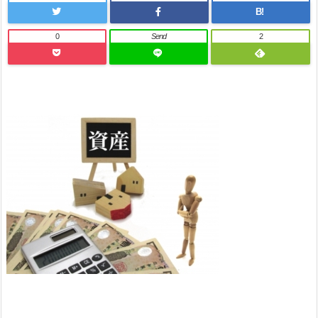
B!
0
Send
2