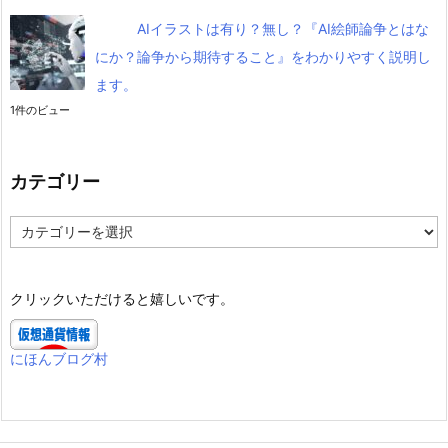
AIイラストは有り？無し？『AI絵師論争とはな
にか？論争から期待すること』をわかりやすく説明し
ます。
1件のビュー
カテゴリー
カ
テ
ゴ
リ
クリックいただけると嬉しいです。
ー
にほんブログ村