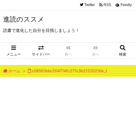
Twitter
RSS
Feedly
進読のススメ
読書で進化した自分を目指しましょう！
メニュー
サイドバー
前へ
次へ
検索
ホーム
>
c08567ebc204714fc271c3b21220210e_t