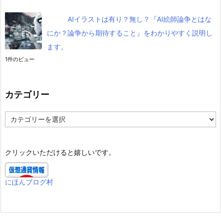
AIイラストは有り？無し？『AI絵師論争とはな
にか？論争から期待すること』をわかりやすく説明し
ます。
1件のビュー
カテゴリー
カ
テ
ゴ
リ
クリックいただけると嬉しいです。
ー
にほんブログ村