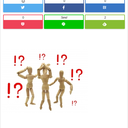
0
0
B!
0
Send
2