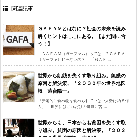
関連記事
ＧＡＦＡＭとはなに？社会の未来を読み
解くヒントはここにある。【まだ間に合
う！】
「ＧＡＦＡＭ（ガーファム）ってなに？ＧＡＦＡ
（ガーファ）じゃないの？」 「ＧＡＦ ...
世界から飢餓を失くす取り組み。飢餓の
原因と解決策。『２０３０年の世界地図
帳 落合陽一』
『安定的に食べ物を食べられていない人数は約８億
人』 世界にはこれだけの飢餓に苦 ...
世界からも、日本からも貧困を失くす取
り組み。貧困の原因と解決策。『２０３