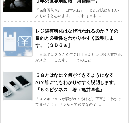
０年の世界地図帳 落合陽一』
「保育園落ちた、日本死ね」 まだ記憶に新しい
人もいると思います。 これは日本 ...
レジ袋有料化はなぜ行われるのか？その
目的と必要性をわかりやすく説明しま
す。【ＳＤＧｓ】
日本では２０２０年７月１日よりレジ袋の有料化
がスタートします。 そのこと ...
５Ｇとはなに？何ができるようになる
の？誰にでもわかりやすく説明します。
『５Ｇビジネス 著：亀井卓也』
「スマホで５Ｇが騒がれてるけど、正直よくわかっ
てません！」 「５Ｇって必要なの？ ...