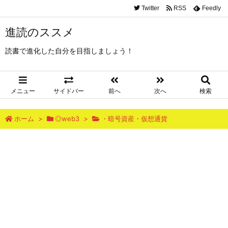
Twitter
RSS
Feedly
進読のススメ
読書で進化した自分を目指しましょう！
メニュー
サイドバー
前へ
次へ
検索
ホーム
>
◎web3
>
・暗号資産・仮想通貨