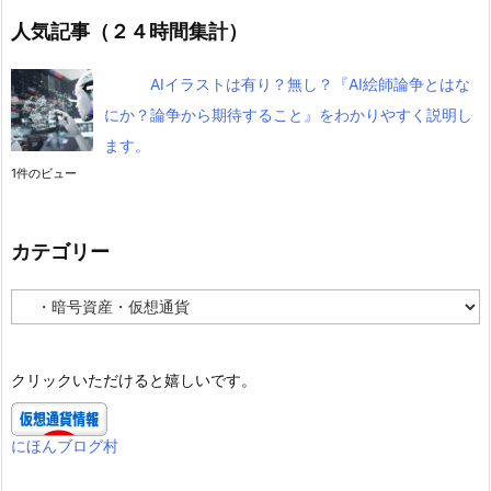
人気記事（２４時間集計）
AIイラストは有り？無し？『AI絵師論争とはな
にか？論争から期待すること』をわかりやすく説明し
ます。
1件のビュー
カテゴリー
カ
テ
ゴ
リ
クリックいただけると嬉しいです。
ー
にほんブログ村