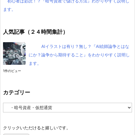
初心者は必読！？『暗号資産で儲ける方法』わかりやすく説明し
ます。
人気記事（２４時間集計）
AIイラストは有り？無し？『AI絵師論争とはな
にか？論争から期待すること』をわかりやすく説明し
ます。
1件のビュー
カテゴリー
カ
テ
ゴ
リ
クリックいただけると嬉しいです。
ー