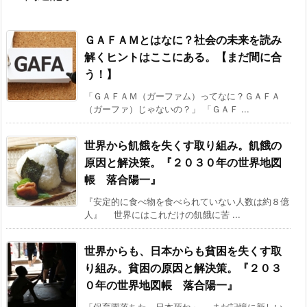
ＧＡＦＡＭとはなに？社会の未来を読み
解くヒントはここにある。【まだ間に合
う！】
「ＧＡＦＡＭ（ガーファム）ってなに？ＧＡＦＡ
（ガーファ）じゃないの？」 「ＧＡＦ ...
世界から飢餓を失くす取り組み。飢餓の
原因と解決策。『２０３０年の世界地図
帳 落合陽一』
『安定的に食べ物を食べられていない人数は約８億
人』 世界にはこれだけの飢餓に苦 ...
世界からも、日本からも貧困を失くす取
り組み。貧困の原因と解決策。『２０３
０年の世界地図帳 落合陽一』