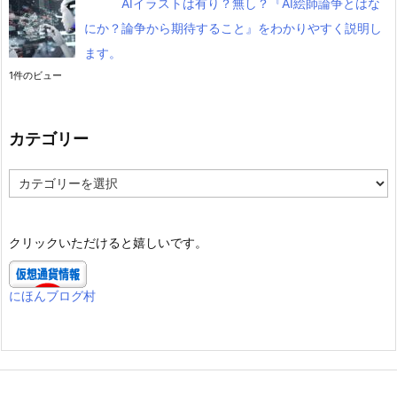
AIイラストは有り？無し？『AI絵師論争とはな
にか？論争から期待すること』をわかりやすく説明し
ます。
1件のビュー
カテゴリー
カ
テ
ゴ
リ
クリックいただけると嬉しいです。
ー
にほんブログ村