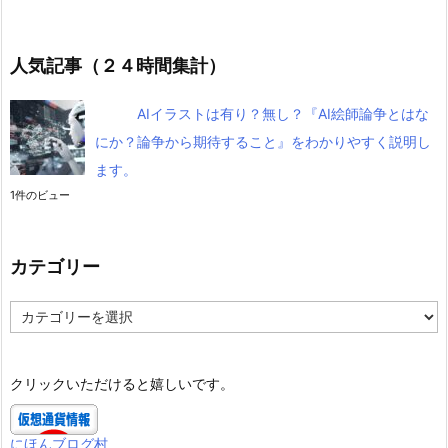
人気記事（２４時間集計）
AIイラストは有り？無し？『AI絵師論争とはな
にか？論争から期待すること』をわかりやすく説明し
ます。
1件のビュー
カテゴリー
カ
テ
ゴ
リ
クリックいただけると嬉しいです。
ー
にほんブログ村