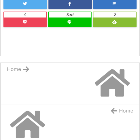
B!
0
Send
2
Home
Home