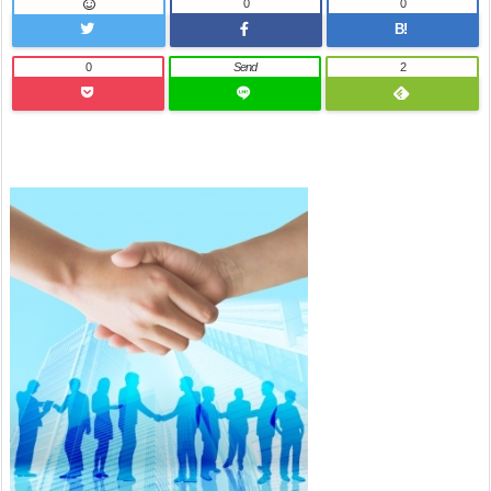
0
0
B!
0
Send
2