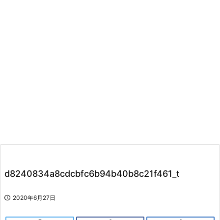
d8240834a8cdcbfc6b94b40b8c21f461_t
2020年6月27日