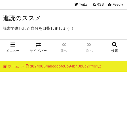
Twitter
RSS
Feedly
進読のススメ
読書で進化した自分を目指しましょう！
メニュー
サイドバー
前へ
次へ
検索
ホーム
>
d8240834a8cdcbfc6b94b40b8c21f461_t