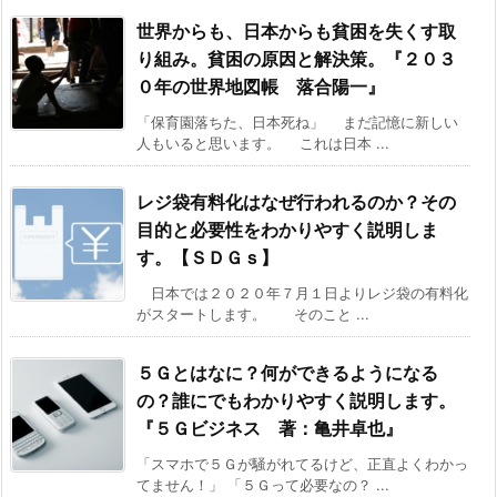
世界からも、日本からも貧困を失くす取
り組み。貧困の原因と解決策。『２０３
０年の世界地図帳 落合陽一』
「保育園落ちた、日本死ね」 まだ記憶に新しい
人もいると思います。 これは日本 ...
レジ袋有料化はなぜ行われるのか？その
目的と必要性をわかりやすく説明しま
す。【ＳＤＧｓ】
日本では２０２０年７月１日よりレジ袋の有料化
がスタートします。 そのこと ...
５Ｇとはなに？何ができるようになる
の？誰にでもわかりやすく説明します。
『５Ｇビジネス 著：亀井卓也』
「スマホで５Ｇが騒がれてるけど、正直よくわかっ
てません！」 「５Ｇって必要なの？ ...