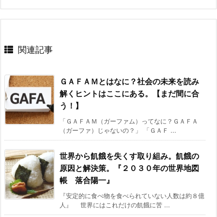
関連記事
ＧＡＦＡＭとはなに？社会の未来を読み
解くヒントはここにある。【まだ間に合
う！】
「ＧＡＦＡＭ（ガーファム）ってなに？ＧＡＦＡ
（ガーファ）じゃないの？」 「ＧＡＦ ...
世界から飢餓を失くす取り組み。飢餓の
原因と解決策。『２０３０年の世界地図
帳 落合陽一』
『安定的に食べ物を食べられていない人数は約８億
人』 世界にはこれだけの飢餓に苦 ...