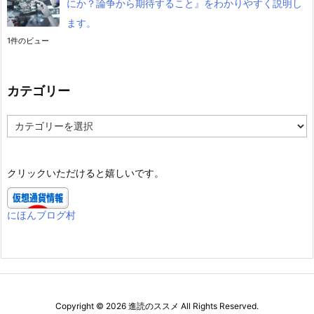
にか？論争から期待すること』をわかりやすく説明し
ます。
1件のビュー
カテゴリー
カ
テ
ゴ
リ
クリックいただけると嬉しいです。
ー
にほんブログ村
Copyright ©
2026
進読のススメ
All Rights Reserved.