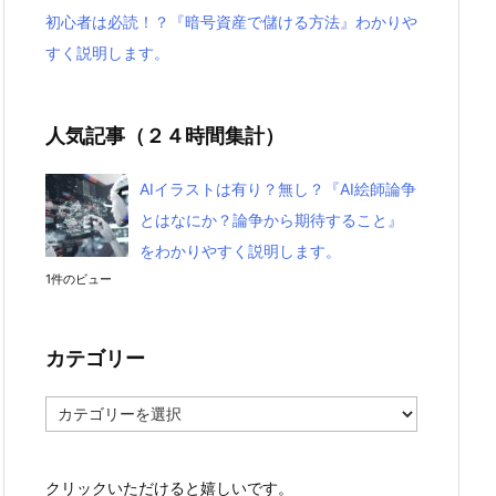
初心者は必読！？『暗号資産で儲ける方法』わかりや
すく説明します。
人気記事（２４時間集計）
AIイラストは有り？無し？『AI絵師論争
とはなにか？論争から期待すること』
をわかりやすく説明します。
1件のビュー
カテゴリー
カ
テ
ゴ
リ
クリックいただけると嬉しいです。
ー