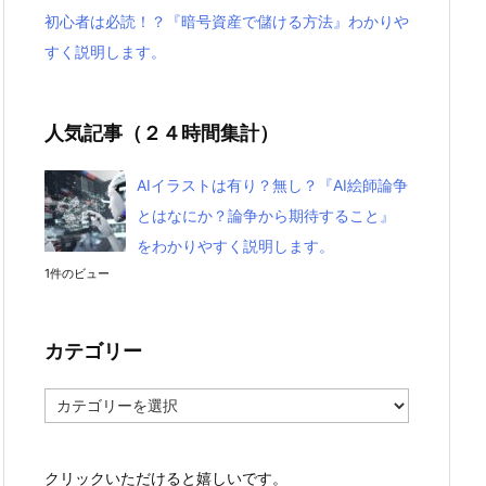
初心者は必読！？『暗号資産で儲ける方法』わかりや
すく説明します。
人気記事（２４時間集計）
AIイラストは有り？無し？『AI絵師論争
とはなにか？論争から期待すること』
をわかりやすく説明します。
1件のビュー
カテゴリー
カ
テ
ゴ
リ
クリックいただけると嬉しいです。
ー