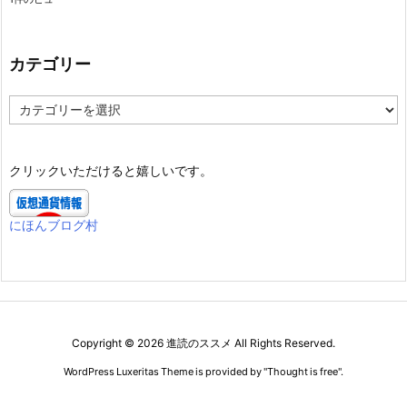
カテゴリー
カ
テ
ゴ
リ
クリックいただけると嬉しいです。
ー
にほんブログ村
Copyright ©
2026
進読のススメ
All Rights Reserved.
WordPress Luxeritas Theme is provided by "
Thought is free
".