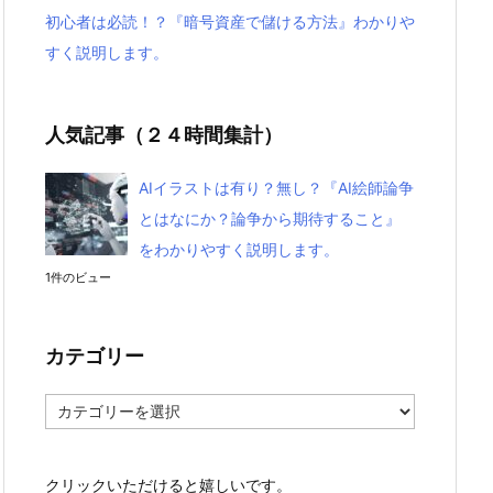
初心者は必読！？『暗号資産で儲ける方法』わかりや
すく説明します。
人気記事（２４時間集計）
AIイラストは有り？無し？『AI絵師論争
とはなにか？論争から期待すること』
をわかりやすく説明します。
1件のビュー
カテゴリー
カ
テ
ゴ
リ
クリックいただけると嬉しいです。
ー