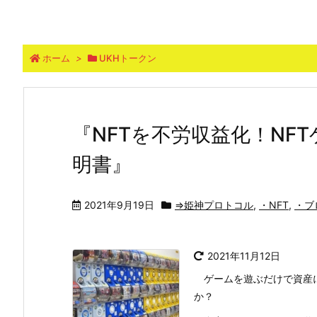
ホーム
>
UKHトークン
『NFTを不労収益化！NF
明書』
2021年9月19日
⇒姫神プロトコル
,
・NFT
,
・ブ
2021年11月12日
ゲームを遊ぶだけで資産に
か？