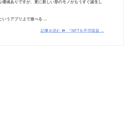
価値ありですが、更に新しい形のモノがもうすぐ誕生し
うアプリ上で遊べる ...
記事を読む
『NFTを不労収益 ...