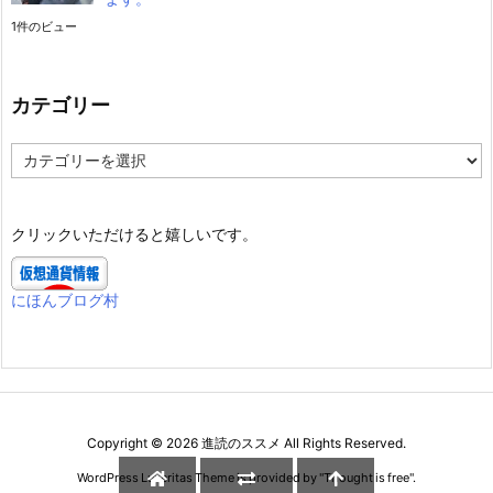
1件のビュー
カテゴリー
カ
テ
ゴ
リ
クリックいただけると嬉しいです。
ー
にほんブログ村
Copyright ©
2026
進読のススメ
All Rights Reserved.
WordPress Luxeritas Theme is provided by "
Thought is free
".