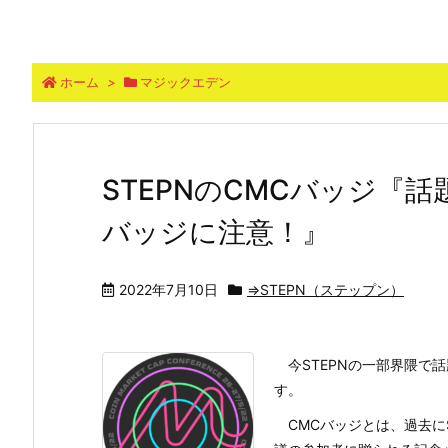
ホーム
>
マジックエデン
STEPNのCMCバッジ『
バッジに注意！』
2022年7月10日
⇒STEPN（ステップン）
今STEPNの一部界隈で
す。
CMCバッジとは、過去に