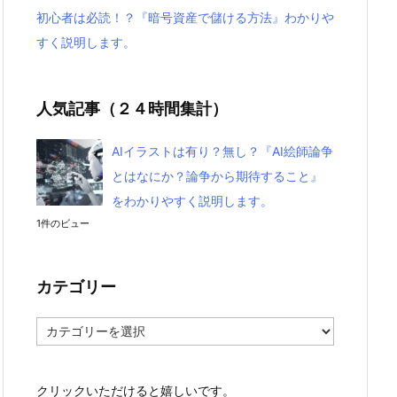
初心者は必読！？『暗号資産で儲ける方法』わかりや
すく説明します。
人気記事（２４時間集計）
AIイラストは有り？無し？『AI絵師論争
とはなにか？論争から期待すること』
をわかりやすく説明します。
1件のビュー
カテゴリー
カ
テ
ゴ
リ
クリックいただけると嬉しいです。
ー