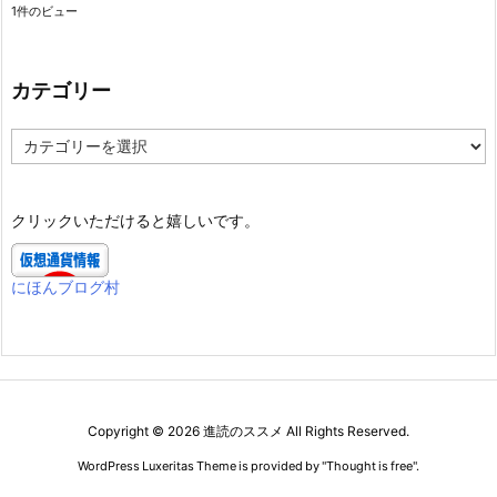
1件のビュー
カテゴリー
カ
テ
ゴ
リ
クリックいただけると嬉しいです。
ー
にほんブログ村
Copyright ©
2026
進読のススメ
All Rights Reserved.
WordPress Luxeritas Theme is provided by "
Thought is free
".