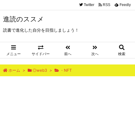
Twitter
RSS
Feedly
進読のススメ
読書で進化した自分を目指しましょう！
メニュー
サイドバー
前へ
次へ
検索
ホーム
>
◎web3
>
・NFT