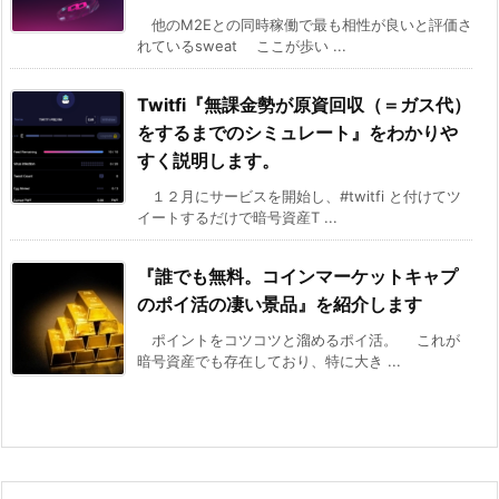
他のM2Eとの同時稼働で最も相性が良いと評価さ
れているsweat ここが歩い ...
Twitfi『無課金勢が原資回収（＝ガス代）
をするまでのシミュレート』をわかりや
すく説明します。
１２月にサービスを開始し、#twitfi と付けてツ
イートするだけで暗号資産T ...
『誰でも無料。コインマーケットキャプ
のポイ活の凄い景品』を紹介します
ポイントをコツコツと溜めるポイ活。 これが
暗号資産でも存在しており、特に大き ...