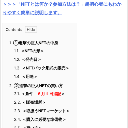
＞＞＞「
NFTとは
何か？参加方法は？」超初心者にもわか
りやすく簡単に説明します。
Contents
1.
①
進撃の巨人NFTの中身
1.1.
＜NFTの形＞
1.2.
＜発売日＞
1.3.
＜NFTパック形式の販売＞
1.4.
＜用途＞
2.
②進撃の巨人NFTの買い方
2.1.
＜条件
６月１日追記
＞
2.2.
＜販売場所＞
2.3.
＜取扱うNFTマーケット＞
2.4.
＜購入に必要な準備物＞
2.5.
＜買い方＞