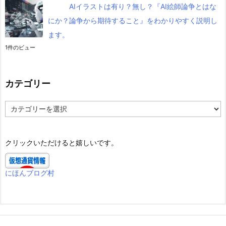
AIイラストは有り？無し？『AI絵師論争とはな
にか？論争から期待すること』をわかりやすく説明し
ます。
1件のビュー
カテゴリー
カ
テ
ゴ
リ
クリックいただけると嬉しいです。
ー
にほんブログ村