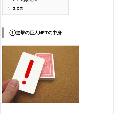
3.
まとめ
①
進撃の巨人NFTの中身