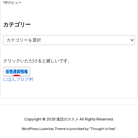
1件のビュー
カテゴリー
カ
テ
ゴ
リ
クリックいただけると嬉しいです。
ー
にほんブログ村
Copyright ©
2026
進読のススメ
All Rights Reserved.
WordPress Luxeritas Theme is provided by "
Thought is free
".