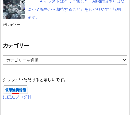
AIイラストは有り？無し？『AI絵師論争とはな
にか？論争から期待すること』をわかりやすく説明し
ます。
1件のビュー
カテゴリー
カ
テ
ゴ
リ
クリックいただけると嬉しいです。
ー
にほんブログ村