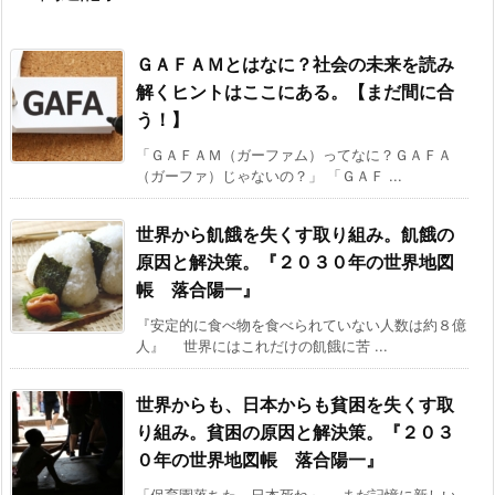
ＧＡＦＡＭとはなに？社会の未来を読み
解くヒントはここにある。【まだ間に合
う！】
「ＧＡＦＡＭ（ガーファム）ってなに？ＧＡＦＡ
（ガーファ）じゃないの？」 「ＧＡＦ ...
世界から飢餓を失くす取り組み。飢餓の
原因と解決策。『２０３０年の世界地図
帳 落合陽一』
『安定的に食べ物を食べられていない人数は約８億
人』 世界にはこれだけの飢餓に苦 ...
世界からも、日本からも貧困を失くす取
り組み。貧困の原因と解決策。『２０３
０年の世界地図帳 落合陽一』