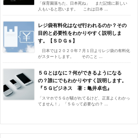
「保育園落ちた、日本死ね」 まだ記憶に新しい
人もいると思います。 これは日本 ...
レジ袋有料化はなぜ行われるのか？その
目的と必要性をわかりやすく説明しま
す。【ＳＤＧｓ】
日本では２０２０年７月１日よりレジ袋の有料化
がスタートします。 そのこと ...
５Ｇとはなに？何ができるようになる
の？誰にでもわかりやすく説明します。
『５Ｇビジネス 著：亀井卓也』
「スマホで５Ｇが騒がれてるけど、正直よくわかっ
てません！」 「５Ｇって必要なの？ ...