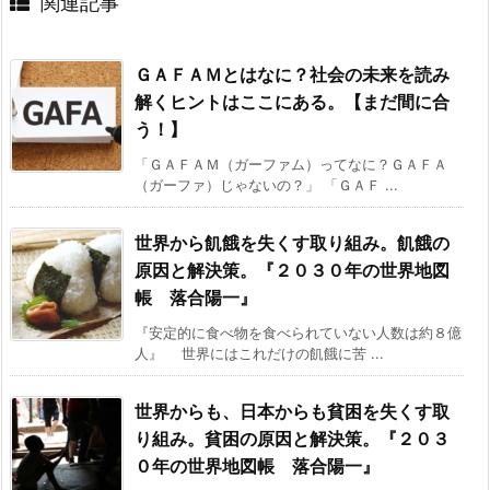
関連記事
ＧＡＦＡＭとはなに？社会の未来を読み
解くヒントはここにある。【まだ間に合
う！】
「ＧＡＦＡＭ（ガーファム）ってなに？ＧＡＦＡ
（ガーファ）じゃないの？」 「ＧＡＦ ...
世界から飢餓を失くす取り組み。飢餓の
原因と解決策。『２０３０年の世界地図
帳 落合陽一』
『安定的に食べ物を食べられていない人数は約８億
人』 世界にはこれだけの飢餓に苦 ...
世界からも、日本からも貧困を失くす取
り組み。貧困の原因と解決策。『２０３
０年の世界地図帳 落合陽一』