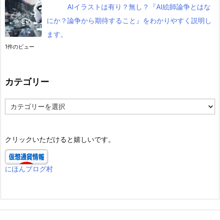
AIイラストは有り？無し？『AI絵師論争とはな
にか？論争から期待すること』をわかりやすく説明し
ます。
1件のビュー
カテゴリー
カ
テ
ゴ
リ
クリックいただけると嬉しいです。
ー
にほんブログ村