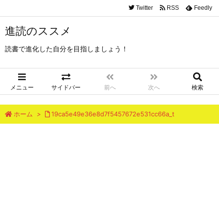
Twitter
RSS
Feedly
進読のススメ
読書で進化した自分を目指しましょう！
メニュー
サイドバー
前へ
次へ
検索
ホーム
>
19ca5e49e36e8d7f5457672e531cc66a_t