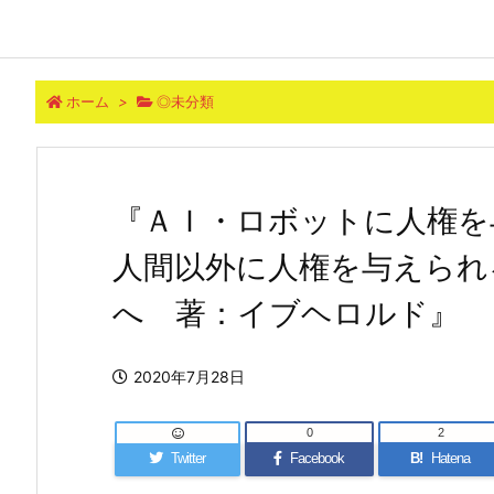
ホーム
>
◎未分類
『ＡＩ・ロボットに人権を
人間以外に人権を与えられ
へ 著：イブヘロルド』
2020年7月28日
0
2
Twitter
Facebook
B!
Hatena