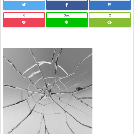
B!
0
Send
2