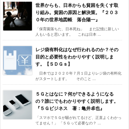
世界からも、日本からも貧困を失くす取
り組み。貧困の原因と解決策。『２０３
０年の世界地図帳 落合陽一』
「保育園落ちた、日本死ね」 まだ記憶に新しい
人もいると思います。 これは日本 ...
レジ袋有料化はなぜ行われるのか？その
目的と必要性をわかりやすく説明しま
す。【ＳＤＧｓ】
日本では２０２０年７月１日よりレジ袋の有料化
がスタートします。 そのこと ...
５Ｇとはなに？何ができるようになる
の？誰にでもわかりやすく説明します。
『５Ｇビジネス 著：亀井卓也』
「スマホで５Ｇが騒がれてるけど、正直よくわかっ
てません！」 「５Ｇって必要なの？ ...