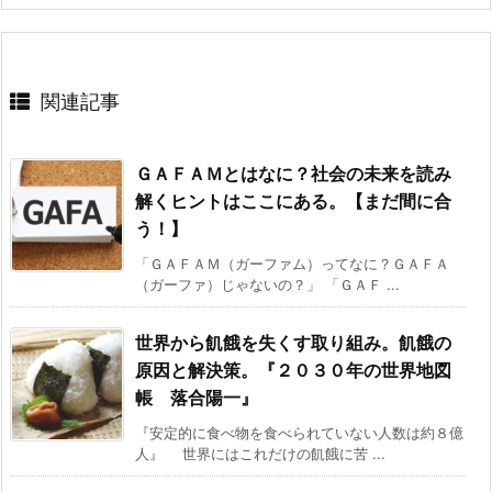
関連記事
ＧＡＦＡＭとはなに？社会の未来を読み
解くヒントはここにある。【まだ間に合
う！】
「ＧＡＦＡＭ（ガーファム）ってなに？ＧＡＦＡ
（ガーファ）じゃないの？」 「ＧＡＦ ...
世界から飢餓を失くす取り組み。飢餓の
原因と解決策。『２０３０年の世界地図
帳 落合陽一』
『安定的に食べ物を食べられていない人数は約８億
人』 世界にはこれだけの飢餓に苦 ...