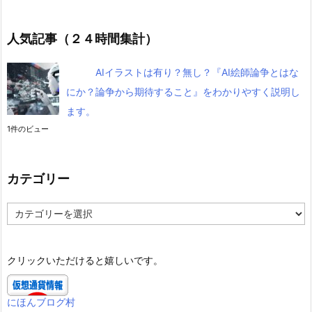
人気記事（２４時間集計）
AIイラストは有り？無し？『AI絵師論争とはな
にか？論争から期待すること』をわかりやすく説明し
ます。
1件のビュー
カテゴリー
カ
テ
ゴ
リ
クリックいただけると嬉しいです。
ー
にほんブログ村