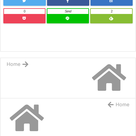
B!
0
Send
2
Home
Home