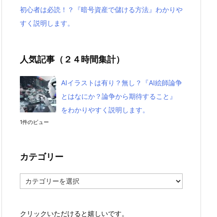
初心者は必読！？『暗号資産で儲ける方法』わかりや
すく説明します。
人気記事（２４時間集計）
AIイラストは有り？無し？『AI絵師論争
とはなにか？論争から期待すること』
をわかりやすく説明します。
1件のビュー
カテゴリー
カ
テ
ゴ
リ
クリックいただけると嬉しいです。
ー