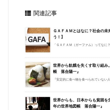
関連記事
ＧＡＦＡＭとはなに？社会の未
う！】
「ＧＡＦＡＭ（ガーファム）ってなに？Ｇ
世界から飢餓を失くす取り組み
帳 落合陽一』
『安定的に食べ物を食べられていない人
世界からも、日本からも貧困を
年の世界地図帳 落合陽一』