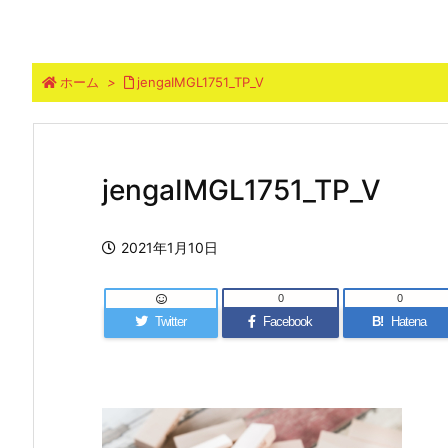
ホーム
>
jengaIMGL1751_TP_V
jengaIMGL1751_TP_V
2021年1月10日
0
0
Twitter
Facebook
B!
Hatena