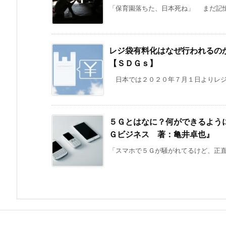
「保育園落ちた、日本死ね」 まだ記憶
レジ袋有料化はなぜ行われるの
【ＳＤＧｓ】
日本では２０２０年７月１日よりレジ袋
５Ｇとはなに？何ができるよう
Ｇビジネス 著：亀井卓也』
「スマホで５Ｇが騒がれてるけど、正直よ