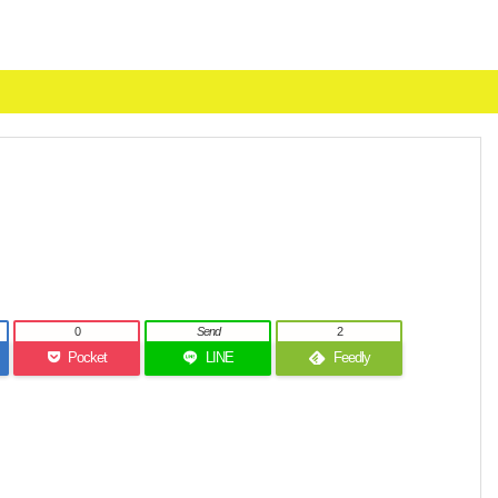
0
Send
2
Pocket
LINE
Feedly