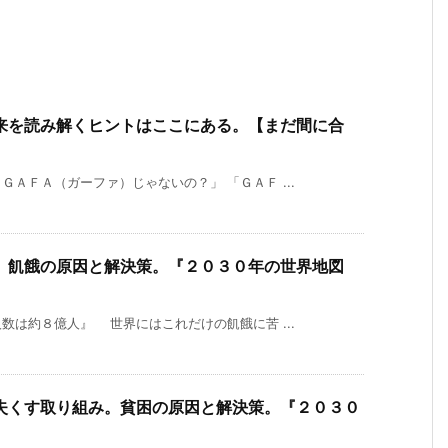
来を読み解くヒントはここにある。【まだ間に合
ＡＦＡ（ガーファ）じゃないの？」 「ＧＡＦ ...
。飢餓の原因と解決策。『２０３０年の世界地図
数は約８億人』 世界にはこれだけの飢餓に苦 ...
失くす取り組み。貧困の原因と解決策。『２０３０