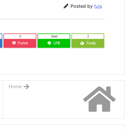
Posted by
futa
0
Send
2
Pocket
LINE
Feedly
Home