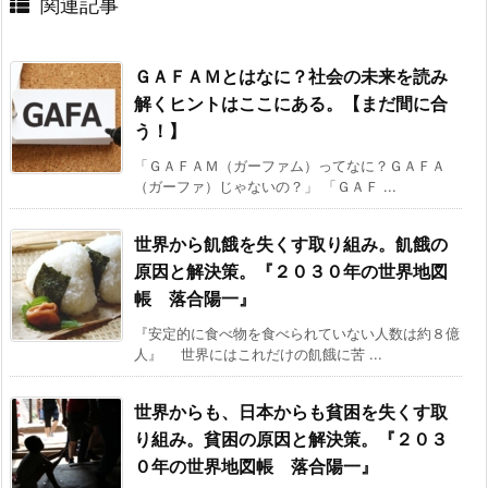
関連記事
ＧＡＦＡＭとはなに？社会の未来を読み
解くヒントはここにある。【まだ間に合
う！】
「ＧＡＦＡＭ（ガーファム）ってなに？ＧＡＦＡ
（ガーファ）じゃないの？」 「ＧＡＦ ...
世界から飢餓を失くす取り組み。飢餓の
原因と解決策。『２０３０年の世界地図
帳 落合陽一』
『安定的に食べ物を食べられていない人数は約８億
人』 世界にはこれだけの飢餓に苦 ...
世界からも、日本からも貧困を失くす取
り組み。貧困の原因と解決策。『２０３
０年の世界地図帳 落合陽一』