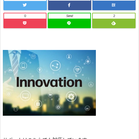
B!
0
Send
2