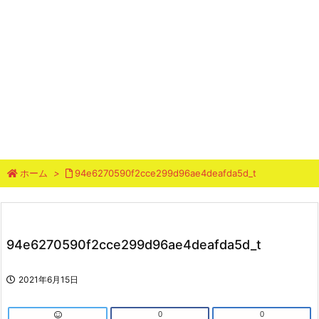
ホーム
>
94e6270590f2cce299d96ae4deafda5d_t
94e6270590f2cce299d96ae4deafda5d_t
2021年6月15日
0
0