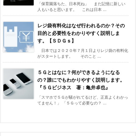
「保育園落ちた、日本死ね」 まだ記憶に新しい
人もいると思います。 これは日本 ...
レジ袋有料化はなぜ行われるのか？その
目的と必要性をわかりやすく説明しま
す。【ＳＤＧｓ】
日本では２０２０年７月１日よりレジ袋の有料化
がスタートします。 そのこと ...
５Ｇとはなに？何ができるようになる
の？誰にでもわかりやすく説明します。
『５Ｇビジネス 著：亀井卓也』
「スマホで５Ｇが騒がれてるけど、正直よくわかっ
てません！」 「５Ｇって必要なの？ ...