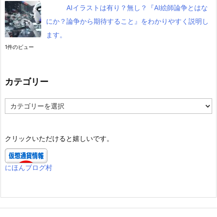
AIイラストは有り？無し？『AI絵師論争とはな
にか？論争から期待すること』をわかりやすく説明し
ます。
1件のビュー
カテゴリー
カ
テ
ゴ
リ
クリックいただけると嬉しいです。
ー
にほんブログ村