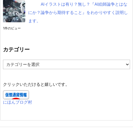
AIイラストは有り？無し？『AI絵師論争とはな
にか？論争から期待すること』をわかりやすく説明し
ます。
1件のビュー
カテゴリー
カ
テ
ゴ
リ
クリックいただけると嬉しいです。
ー
にほんブログ村