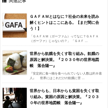
関連記事
ＧＡＦＡＭとはなに？社会の未来を読み
解くヒントはここにある。【まだ間に合
う！】
「ＧＡＦＡＭ（ガーファム）ってなに？ＧＡＦＡ
（ガーファ）じゃないの？」 「ＧＡＦ ...
世界から飢餓を失くす取り組み。飢餓の
原因と解決策。『２０３０年の世界地図
帳 落合陽一』
『安定的に食べ物を食べられていない人数は約８億
人』 世界にはこれだけの飢餓に苦 ...
世界からも、日本からも貧困を失くす取
り組み。貧困の原因と解決策。『２０３
０年の世界地図帳 落合陽一』