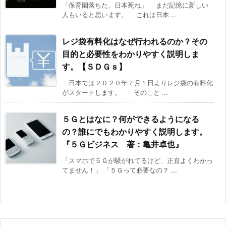
「保育園落ちた、日本死ね」 まだ記憶に新しい
人もいると思います。 これは日本 ...
レジ袋有料化はなぜ行われるのか？その
目的と必要性をわかりやすく説明しま
す。【ＳＤＧｓ】
日本では２０２０年７月１日よりレジ袋の有料化
がスタートします。 そのこと ...
５Ｇとはなに？何ができるようになる
の？誰にでもわかりやすく説明します。
『５Ｇビジネス 著：亀井卓也』
「スマホで５Ｇが騒がれてるけど、正直よくわかっ
てません！」 「５Ｇって必要なの？ ...