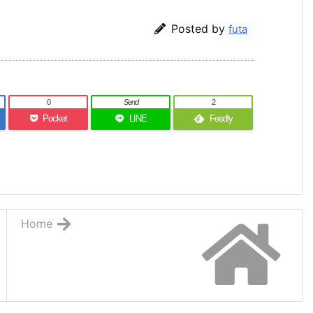
Posted by
futa
0
Send
2
Pocket
LINE
Feedly
Home