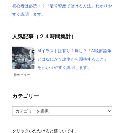
初心者は必読！？『暗号資産で儲ける方法』わかりや
すく説明します。
人気記事（２４時間集計）
AIイラストは有り？無し？『AI絵師論争
とはなにか？論争から期待すること』
をわかりやすく説明します。
1件のビュー
カテゴリー
カ
テ
ゴ
リ
クリックいただけると嬉しいです。
ー