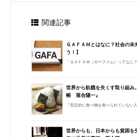
関連記事
ＧＡＦＡＭとはなに？社会の未
う！】
「ＧＡＦＡＭ（ガーファム）ってなに？Ｇ
世界から飢餓を失くす取り組み
帳 落合陽一』
『安定的に食べ物を食べられていない人
世界からも、日本からも貧困を