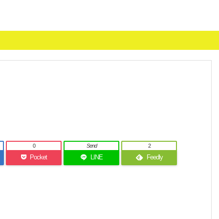
0
Send
2
Pocket
LINE
Feedly