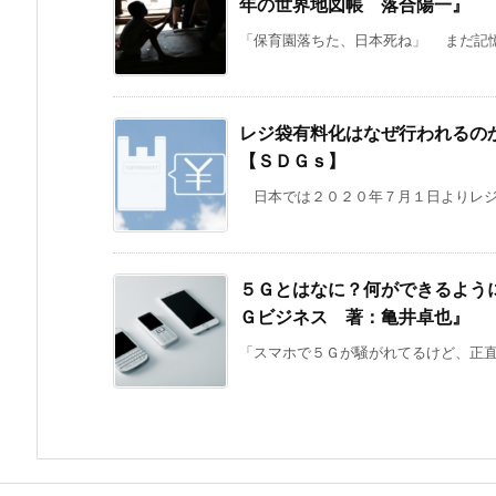
年の世界地図帳 落合陽一』
「保育園落ちた、日本死ね」 まだ記憶
レジ袋有料化はなぜ行われるの
【ＳＤＧｓ】
日本では２０２０年７月１日よりレジ袋
５Ｇとはなに？何ができるよう
Ｇビジネス 著：亀井卓也』
「スマホで５Ｇが騒がれてるけど、正直よ