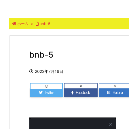
ホーム
>
bnb-5
bnb-5
2022年7月16日
0
0
Twitter
Facebook
B!
Hatena