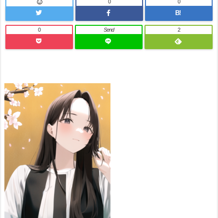
0
0
B!
0
Send
2