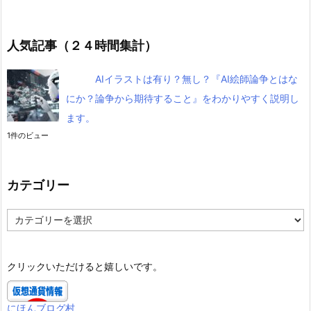
人気記事（２４時間集計）
AIイラストは有り？無し？『AI絵師論争とはな
にか？論争から期待すること』をわかりやすく説明し
ます。
1件のビュー
カテゴリー
カ
テ
ゴ
リ
クリックいただけると嬉しいです。
ー
にほんブログ村