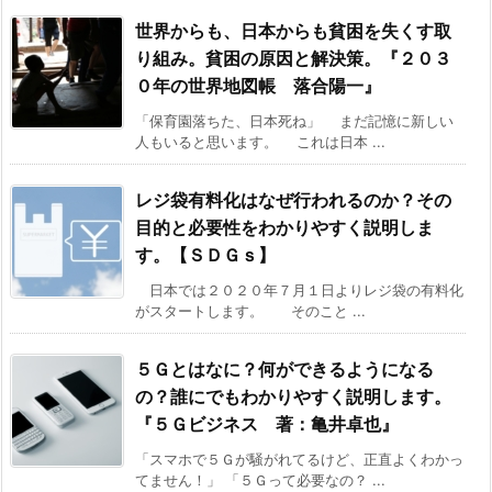
世界からも、日本からも貧困を失くす取
り組み。貧困の原因と解決策。『２０３
０年の世界地図帳 落合陽一』
「保育園落ちた、日本死ね」 まだ記憶に新しい
人もいると思います。 これは日本 ...
レジ袋有料化はなぜ行われるのか？その
目的と必要性をわかりやすく説明しま
す。【ＳＤＧｓ】
日本では２０２０年７月１日よりレジ袋の有料化
がスタートします。 そのこと ...
５Ｇとはなに？何ができるようになる
の？誰にでもわかりやすく説明します。
『５Ｇビジネス 著：亀井卓也』
「スマホで５Ｇが騒がれてるけど、正直よくわかっ
てません！」 「５Ｇって必要なの？ ...