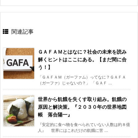
関連記事
ＧＡＦＡＭとはなに？社会の未来を読み
解くヒントはここにある。【まだ間に合
う！】
「ＧＡＦＡＭ（ガーファム）ってなに？ＧＡＦＡ
（ガーファ）じゃないの？」 「ＧＡＦ ...
世界から飢餓を失くす取り組み。飢餓の
原因と解決策。『２０３０年の世界地図
帳 落合陽一』
『安定的に食べ物を食べられていない人数は約８億
人』 世界にはこれだけの飢餓に苦 ...