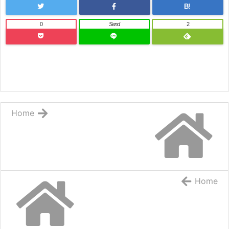
B!
0
Send
2
Home
Home