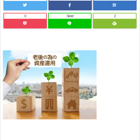
B!
0
Send
2