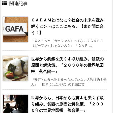
関連記事
ＧＡＦＡＭとはなに？社会の未来を読み
解くヒントはここにある。【まだ間に合
う！】
「ＧＡＦＡＭ（ガーファム）ってなに？ＧＡＦＡ
（ガーファ）じゃないの？」 「ＧＡＦ ...
世界から飢餓を失くす取り組み。飢餓の
原因と解決策。『２０３０年の世界地図
帳 落合陽一』
『安定的に食べ物を食べられていない人数は約８億
人』 世界にはこれだけの飢餓に苦 ...
世界からも、日本からも貧困を失くす取
り組み。貧困の原因と解決策。『２０３
０年の世界地図帳 落合陽一』