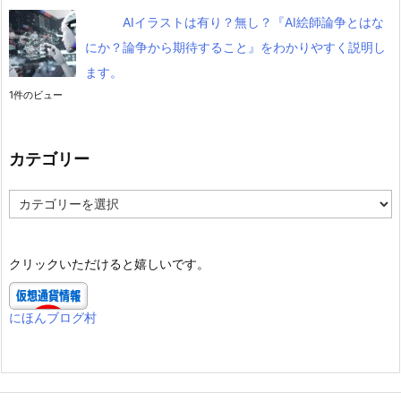
AIイラストは有り？無し？『AI絵師論争とはな
にか？論争から期待すること』をわかりやすく説明し
ます。
1件のビュー
カテゴリー
カ
テ
ゴ
リ
クリックいただけると嬉しいです。
ー
にほんブログ村