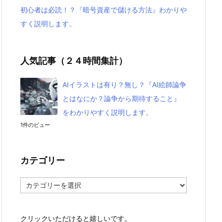
初心者は必読！？『暗号資産で儲ける方法』わかりや
すく説明します。
人気記事（２４時間集計）
AIイラストは有り？無し？『AI絵師論争
とはなにか？論争から期待すること』
をわかりやすく説明します。
1件のビュー
カテゴリー
カ
テ
ゴ
リ
クリックいただけると嬉しいです。
ー