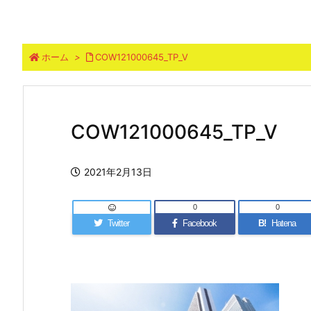
ホーム
>
COW121000645_TP_V
COW121000645_TP_V
2021年2月13日
0
0
Twitter
Facebook
B!
Hatena