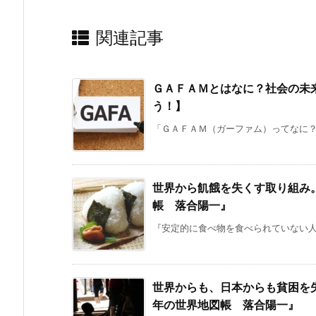
関連記事
ＧＡＦＡＭとはなに？社会の未
う！】
「ＧＡＦＡＭ（ガーファム）ってなに？Ｇ
世界から飢餓を失くす取り組み
帳 落合陽一』
『安定的に食べ物を食べられていない人
世界からも、日本からも貧困を
年の世界地図帳 落合陽一』