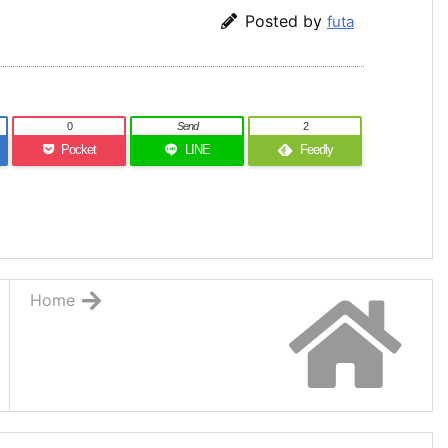
Posted by
futa
0
Send
2
Pocket
LINE
Feedly
Home