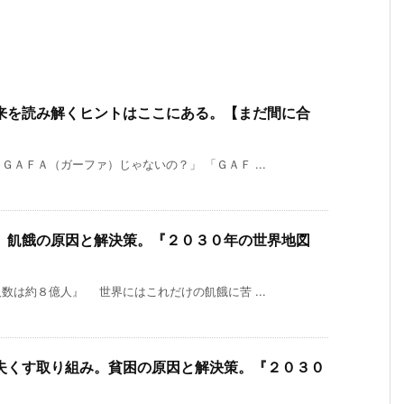
来を読み解くヒントはここにある。【まだ間に合
ＡＦＡ（ガーファ）じゃないの？」 「ＧＡＦ ...
。飢餓の原因と解決策。『２０３０年の世界地図
数は約８億人』 世界にはこれだけの飢餓に苦 ...
失くす取り組み。貧困の原因と解決策。『２０３０