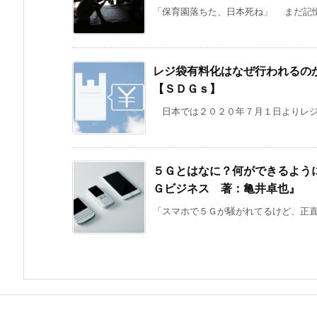
「保育園落ちた、日本死ね」 まだ記憶
レジ袋有料化はなぜ行われるの
【ＳＤＧｓ】
日本では２０２０年７月１日よりレジ袋
５Ｇとはなに？何ができるよう
Ｇビジネス 著：亀井卓也』
「スマホで５Ｇが騒がれてるけど、正直よ