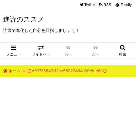
Twitter
RSS
Feedly
進読のススメ
読書で進化した自分を目指しましょう！
メニュー
サイドバー
前へ
次へ
検索
ホーム
>
d53775547af2ce55223494c9fc8ee6c7_t