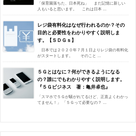
「保育園落ちた、日本死ね」 まだ記憶に新しい
人もいると思います。 これは日本 ...
レジ袋有料化はなぜ行われるのか？その
目的と必要性をわかりやすく説明しま
す。【ＳＤＧｓ】
日本では２０２０年７月１日よりレジ袋の有料化
がスタートします。 そのこと ...
５Ｇとはなに？何ができるようになる
の？誰にでもわかりやすく説明します。
『５Ｇビジネス 著：亀井卓也』
「スマホで５Ｇが騒がれてるけど、正直よくわかっ
てません！」 「５Ｇって必要なの？ ...