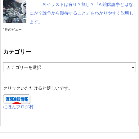
AIイラストは有り？無し？『AI絵師論争とはな
にか？論争から期待すること』をわかりやすく説明し
ます。
1件のビュー
カテゴリー
カ
テ
ゴ
リ
クリックいただけると嬉しいです。
ー
にほんブログ村