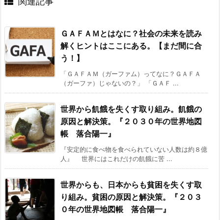
関連記事
ＧＡＦＡＭとはなに？社会の未来を読み
解くヒントはここにある。【まだ間に合
う！】
「ＧＡＦＡＭ（ガーファム）ってなに？ＧＡＦＡ
（ガーファ）じゃないの？」 「ＧＡＦ ...
世界から飢餓を失くす取り組み。飢餓の
原因と解決策。『２０３０年の世界地図
帳 落合陽一』
『安定的に食べ物を食べられていない人数は約８億
人』 世界にはこれだけの飢餓に苦 ...
世界からも、日本からも貧困を失くす取
り組み。貧困の原因と解決策。『２０３
０年の世界地図帳 落合陽一』