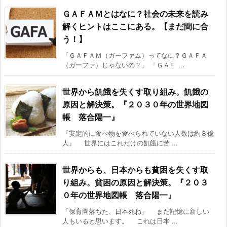
ＧＡＦＡＭとはなに？社会の未来を読み
解くヒントはここにある。【まだ間に合
う！】
「ＧＡＦＡＭ（ガーファム）ってなに？ＧＡＦＡ
（ガーファ）じゃないの？」 「ＧＡＦ ...
世界から飢餓を失くす取り組み。飢餓の
原因と解決策。『２０３０年の世界地図
帳 落合陽一』
『安定的に食べ物を食べられていない人数は約８億
人』 世界にはこれだけの飢餓に苦 ...
世界からも、日本からも貧困を失くす取
り組み。貧困の原因と解決策。『２０３
０年の世界地図帳 落合陽一』
「保育園落ちた、日本死ね」 まだ記憶に新しい
人もいると思います。 これは日本 ...