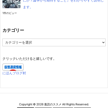
にか？論争から期待すること』をわかりやすく説明し
ます。
1件のビュー
カテゴリー
カ
テ
ゴ
リ
クリックいただけると嬉しいです。
ー
にほんブログ村
Copyright ©
2026
進読のススメ
All Rights Reserved.