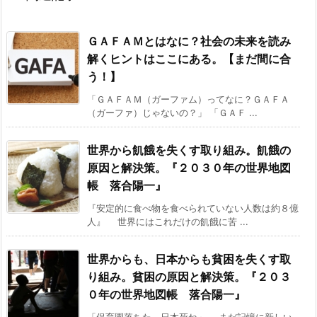
ＧＡＦＡＭとはなに？社会の未来を読み
解くヒントはここにある。【まだ間に合
う！】
「ＧＡＦＡＭ（ガーファム）ってなに？ＧＡＦＡ
（ガーファ）じゃないの？」 「ＧＡＦ ...
世界から飢餓を失くす取り組み。飢餓の
原因と解決策。『２０３０年の世界地図
帳 落合陽一』
『安定的に食べ物を食べられていない人数は約８億
人』 世界にはこれだけの飢餓に苦 ...
世界からも、日本からも貧困を失くす取
り組み。貧困の原因と解決策。『２０３
０年の世界地図帳 落合陽一』