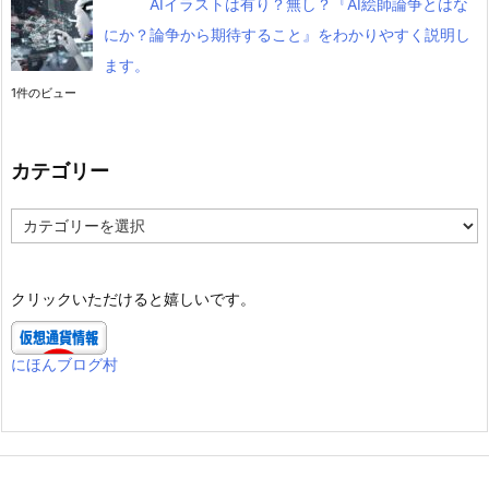
AIイラストは有り？無し？『AI絵師論争とはな
にか？論争から期待すること』をわかりやすく説明し
ます。
1件のビュー
カテゴリー
カ
テ
ゴ
リ
クリックいただけると嬉しいです。
ー
にほんブログ村