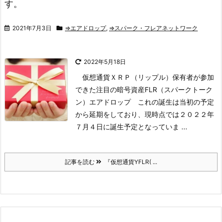
す。
2021年7月3日
⇒エアドロップ
,
⇒スパーク・フレアネットワーク
2022年5月18日
仮想通貨ＸＲＰ（リップル）保有者が参加
できた注目の暗号資産FLR（スパークトーク
ン）エアドロップ
これの誕生は当初の予定
から延期をしており、現時点では
２０２２年
７月４日に誕生予定
となっていま ...
記事を読む
『仮想通貨YFLR( ...