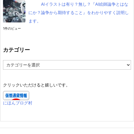
AIイラストは有り？無し？『AI絵師論争とはな
にか？論争から期待すること』をわかりやすく説明し
ます。
1件のビュー
カテゴリー
カ
テ
ゴ
リ
クリックいただけると嬉しいです。
ー
にほんブログ村