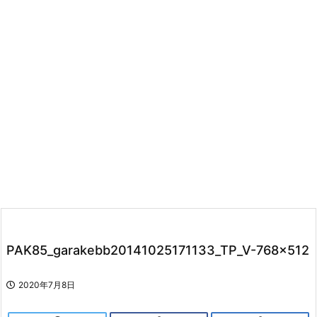
PAK85_garakebb20141025171133_TP_V-768×512
2020年7月8日