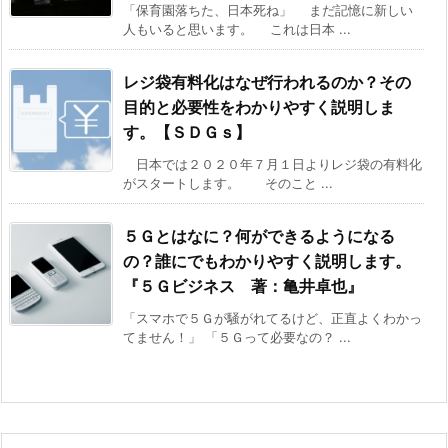
「保育園落ちた、日本死ね」 まだ記憶に新しい
人もいると思います。 これは日本 ...
レジ袋有料化はなぜ行われるのか？その
目的と必要性をわかりやすく説明しま
す。【ＳＤＧｓ】
日本では２０２０年７月１日よりレジ袋の有料化
がスタートします。 そのこと ...
５Ｇとはなに？何ができるようになる
の？誰にでもわかりやすく説明します。
『５Ｇビジネス 著：亀井卓也』
「スマホで５Ｇが騒がれてるけど、正直よくわかっ
てません！」 「５Ｇって必要なの？ ...