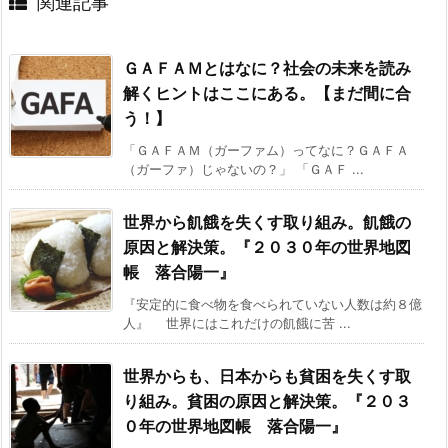
関連記事
ＧＡＦＡＭとはなに？社会の未来を読み
解くヒントはここにある。【まだ間に合
う！】
「ＧＡＦＡＭ（ガーファム）ってなに？ＧＡＦＡ
（ガーファ）じゃないの？」 「ＧＡＦ ...
世界から飢餓を失くす取り組み。飢餓の
原因と解決策。『２０３０年の世界地図
帳 落合陽一』
『安定的に食べ物を食べられていない人数は約８億
人』 世界にはこれだけの飢餓に苦 ...
世界からも、日本からも貧困を失くす取
り組み。貧困の原因と解決策。『２０３
０年の世界地図帳 落合陽一』