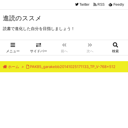
Twitter
RSS
Feedly
進読のススメ
読書で進化した自分を目指しましょう！
メニュー
サイドバー
前へ
次へ
検索
ホーム
>
PAK85_garakebb20141025171133_TP_V-768×512