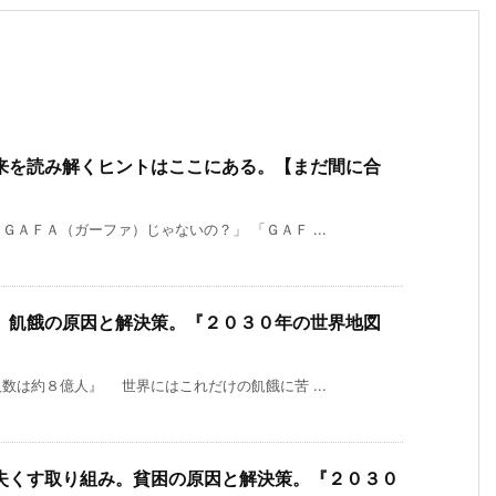
来を読み解くヒントはここにある。【まだ間に合
ＡＦＡ（ガーファ）じゃないの？」 「ＧＡＦ ...
。飢餓の原因と解決策。『２０３０年の世界地図
数は約８億人』 世界にはこれだけの飢餓に苦 ...
失くす取り組み。貧困の原因と解決策。『２０３０