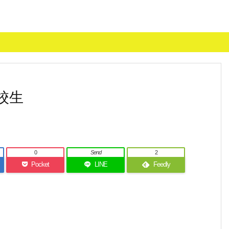
校生
0
Send
2
Pocket
LINE
Feedly