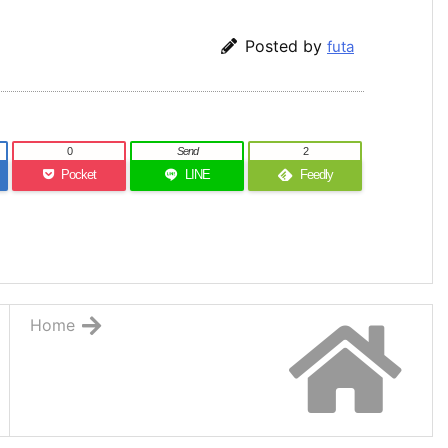
Posted by
futa
0
Send
2
Pocket
LINE
Feedly
Home