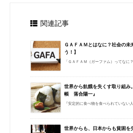
関連記事
ＧＡＦＡＭとはなに？社会の未
う！】
「ＧＡＦＡＭ（ガーファム）ってなに？Ｇ
世界から飢餓を失くす取り組み
帳 落合陽一』
『安定的に食べ物を食べられていない人
世界からも、日本からも貧困を