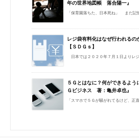
年の世界地図帳 落合陽一』
「保育園落ちた、日本死ね」 まだ記憶
レジ袋有料化はなぜ行われるの
【ＳＤＧｓ】
日本では２０２０年７月１日よりレジ袋
５Ｇとはなに？何ができるよう
Ｇビジネス 著：亀井卓也』
「スマホで５Ｇが騒がれてるけど、正直よ