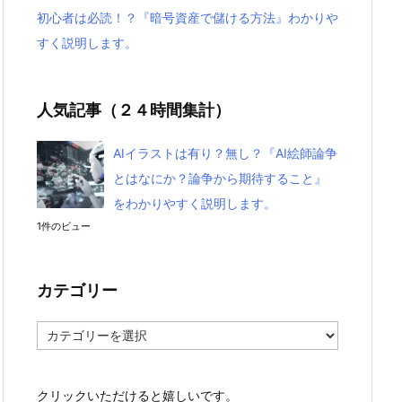
初心者は必読！？『暗号資産で儲ける方法』わかりや
すく説明します。
人気記事（２４時間集計）
AIイラストは有り？無し？『AI絵師論争
とはなにか？論争から期待すること』
をわかりやすく説明します。
1件のビュー
カテゴリー
カ
テ
ゴ
リ
クリックいただけると嬉しいです。
ー