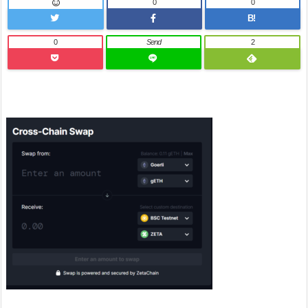
0
0
B!
0
Send
2