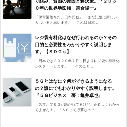
り組み。貧困の原因と解決策。『２０３
０年の世界地図帳 落合陽一』
「保育園落ちた、日本死ね」 まだ記憶に新しい
人もいると思います。 これは日本 ...
レジ袋有料化はなぜ行われるのか？その
目的と必要性をわかりやすく説明しま
す。【ＳＤＧｓ】
日本では２０２０年７月１日よりレジ袋の有料化
がスタートします。 そのこと ...
５Ｇとはなに？何ができるようになる
の？誰にでもわかりやすく説明します。
『５Ｇビジネス 著：亀井卓也』
「スマホで５Ｇが騒がれてるけど、正直よくわかっ
てません！」 「５Ｇって必要なの？ ...