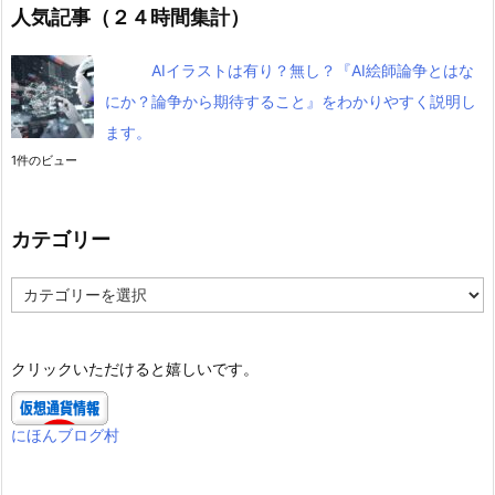
人気記事（２４時間集計）
AIイラストは有り？無し？『AI絵師論争とはな
にか？論争から期待すること』をわかりやすく説明し
ます。
1件のビュー
カテゴリー
カ
テ
ゴ
リ
クリックいただけると嬉しいです。
ー
にほんブログ村