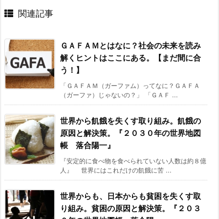
関連記事
ＧＡＦＡＭとはなに？社会の未来を読み
解くヒントはここにある。【まだ間に合
う！】
「ＧＡＦＡＭ（ガーファム）ってなに？ＧＡＦＡ
（ガーファ）じゃないの？」 「ＧＡＦ ...
世界から飢餓を失くす取り組み。飢餓の
原因と解決策。『２０３０年の世界地図
帳 落合陽一』
『安定的に食べ物を食べられていない人数は約８億
人』 世界にはこれだけの飢餓に苦 ...
世界からも、日本からも貧困を失くす取
り組み。貧困の原因と解決策。『２０３