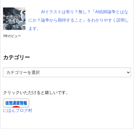
AIイラストは有り？無し？『AI絵師論争とはな
にか？論争から期待すること』をわかりやすく説明し
ます。
1件のビュー
カテゴリー
カ
テ
ゴ
リ
クリックいただけると嬉しいです。
ー
にほんブログ村