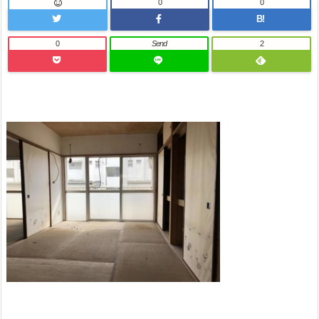
0
0
B!
0
Send
2