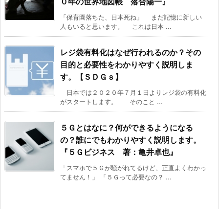
０年の世界地図帳 落合陽一』
「保育園落ちた、日本死ね」 まだ記憶に新しい
人もいると思います。 これは日本 ...
レジ袋有料化はなぜ行われるのか？その
目的と必要性をわかりやすく説明しま
す。【ＳＤＧｓ】
日本では２０２０年７月１日よりレジ袋の有料化
がスタートします。 そのこと ...
５Ｇとはなに？何ができるようになる
の？誰にでもわかりやすく説明します。
『５Ｇビジネス 著：亀井卓也』
「スマホで５Ｇが騒がれてるけど、正直よくわかっ
てません！」 「５Ｇって必要なの？ ...