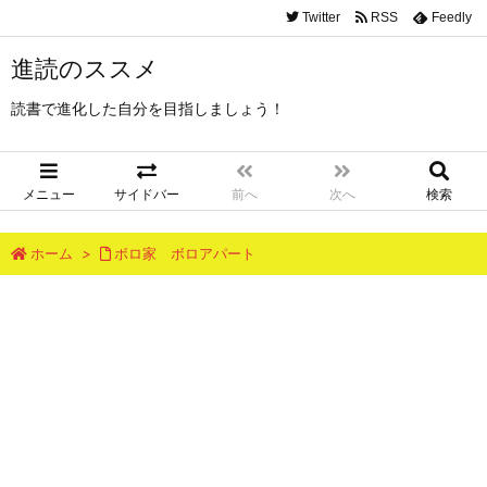
Twitter
RSS
Feedly
進読のススメ
読書で進化した自分を目指しましょう！
メニュー
サイドバー
前へ
次へ
検索
ホーム
>
ボロ家 ボロアパート