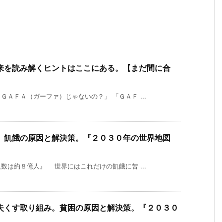
来を読み解くヒントはここにある。【まだ間に合
ＡＦＡ（ガーファ）じゃないの？」 「ＧＡＦ ...
。飢餓の原因と解決策。『２０３０年の世界地図
数は約８億人』 世界にはこれだけの飢餓に苦 ...
失くす取り組み。貧困の原因と解決策。『２０３０