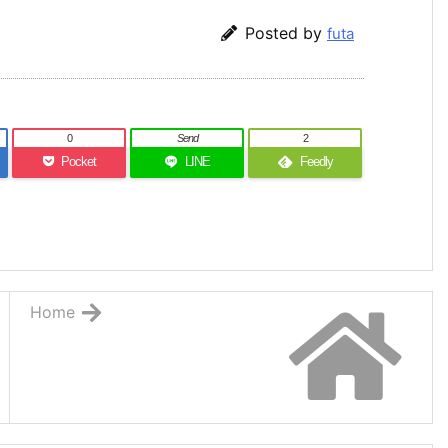
Posted by
futa
0
Send
2
Pocket
LINE
Feedly
Home