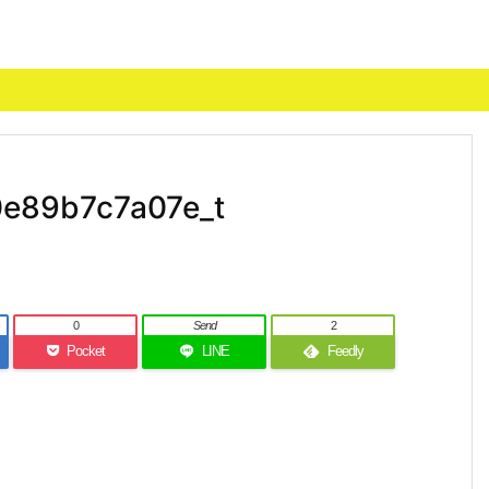
e89b7c7a07e_t
0
Send
2
Pocket
LINE
Feedly