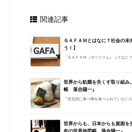
関連記事
ＧＡＦＡＭとはなに？社会の未
う！】
「ＧＡＦＡＭ（ガーファム）ってなに？Ｇ
世界から飢餓を失くす取り組み
帳 落合陽一』
『安定的に食べ物を食べられていない人
世界からも、日本からも貧困を
年の世界地図帳 落合陽一』