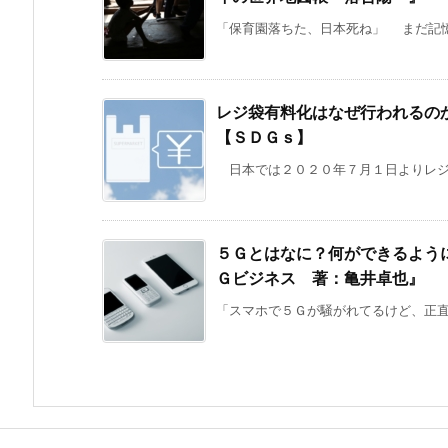
「保育園落ちた、日本死ね」 まだ記憶
レジ袋有料化はなぜ行われるの
【ＳＤＧｓ】
日本では２０２０年７月１日よりレジ袋
５Ｇとはなに？何ができるよう
Ｇビジネス 著：亀井卓也』
「スマホで５Ｇが騒がれてるけど、正直よ