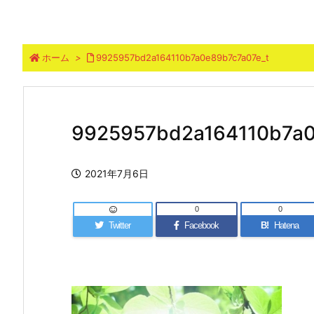
ホーム
>
9925957bd2a164110b7a0e89b7c7a07e_t
9925957bd2a164110b7a0
2021年7月6日
0
0
Twitter
Facebook
B!
Hatena