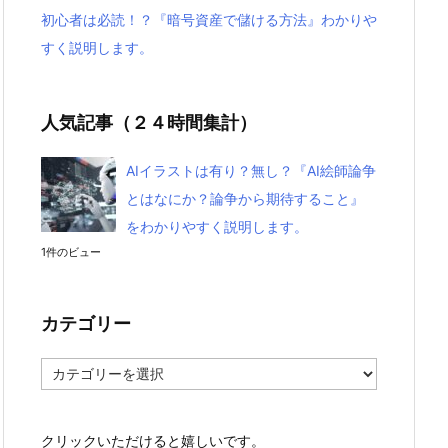
初心者は必読！？『暗号資産で儲ける方法』わかりや
すく説明します。
人気記事（２４時間集計）
AIイラストは有り？無し？『AI絵師論争
とはなにか？論争から期待すること』
をわかりやすく説明します。
1件のビュー
カテゴリー
カ
テ
ゴ
リ
クリックいただけると嬉しいです。
ー