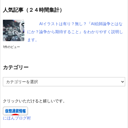
人気記事（２４時間集計）
AIイラストは有り？無し？『AI絵師論争とはな
にか？論争から期待すること』をわかりやすく説明し
ます。
1件のビュー
カテゴリー
カ
テ
ゴ
リ
クリックいただけると嬉しいです。
ー
にほんブログ村