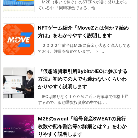
M2E（歩いて稼ぐ）のSTEPNが凄く盛り上がっ
ている中 「同時稼働できる、他 ...
NFTゲーム紹介『MoveZとは何か？始め
方は』をわかりやすく説明します
２０２２年前半はM2Eに資金が大きく流入してき
ており、注目を集めています。 ＞ ...
『仮想通貨取引所BybitのIEOに参加する
方法』初めての人でも迷わないくらいわ
かりやすく説明します
IEOは限りなく１００％に近い高確率で価格上昇
するので、仮想通貨投資家の中では ...
M2Eのsweat『暗号資産SWEATの発行
枚数や配布割合等の詳細とは？』をわか
りやすく説明します