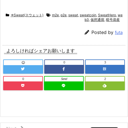
⇒Sweat(スウェット)
m2e
,
p2e
,
sweat
,
sweatcoin
,
SweatHero
,
we
b3
,
仮想通貨
,
暗号資産
Posted by
futa
よろしければシェアお願いします
0
3
B!
0
Send
2