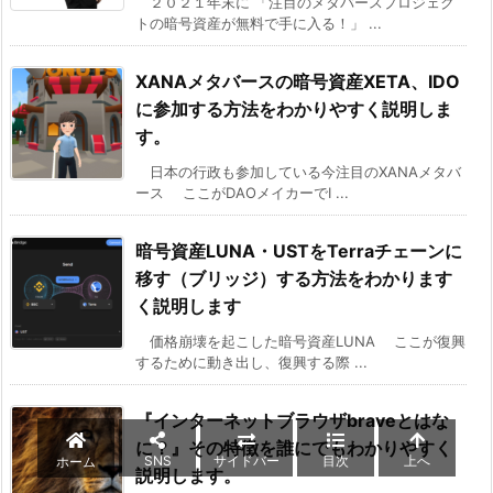
２０２１年末に 「注目のメタバースプロジェク
トの暗号資産が無料で手に入る！」 ...
XANAメタバースの暗号資産XETA、IDO
に参加する方法をわかりやすく説明しま
す。
日本の行政も参加している今注目のXANAメタバ
ース ここがDAOメイカーでI ...
暗号資産LUNA・USTをTerraチェーンに
移す（ブリッジ）する方法をわかります
く説明します
価格崩壊を起こした暗号資産LUNA ここが復興
するために動き出し、復興する際 ...
『インターネットブラウザbraveとはな
に？』その特徴を誰にでもわかりやすく
SNS
サイドバー
目次
上へ
ホーム
説明します。