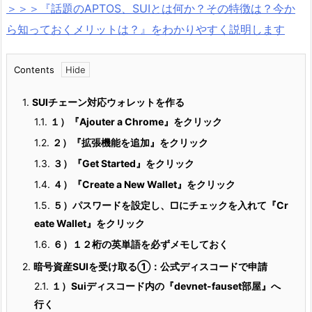
＞＞＞『話題のAPTOS、SUIとは何か？その特徴は？今か
ら知っておくメリットは？』をわかりやすく説明します
Contents
1.
SUIチェーン対応ウォレットを作る
1.1.
１）『Ajouter a Chrome』をクリック
1.2.
２）『拡張機能を追加』をクリック
1.3.
３）『Get Started』をクリック
1.4.
４）『Create a New Wallet』をクリック
1.5.
５）パスワードを設定し、□にチェックを入れて『Cr
eate Wallet』をクリック
1.6.
６）１２桁の英単語を必ずメモしておく
2.
暗号資産SUIを受け取る①：公式ディスコードで申請
2.1.
１）Suiディスコード内の『devnet-fauset部屋』へ
行く