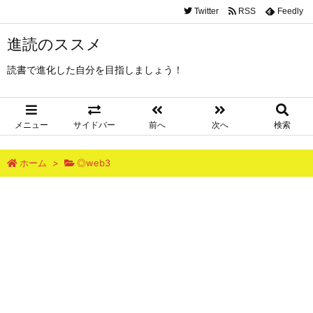
Twitter
RSS
Feedly
進読のススメ
読書で進化した自分を目指しましょう！
メニュー
サイドバー
前へ
次へ
検索
ホーム
>
◎web3