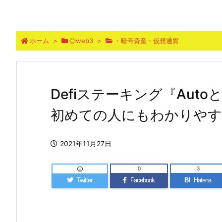
ホーム
>
◎web3
>
・暗号資産・仮想通貨
Defiステーキング『Auto
初めての人にもわかりやす
2021年11月27日
0
3
Twitter
Facebook
B!
Hatena