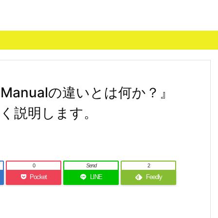
とManualの違いとは何か？』
く説明します。
0
Send
2
Pocket
LINE
Feedly