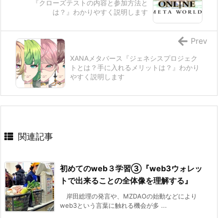
『クローズテストの内容と参加方法と
は？』わかりやすく説明します
Prev
XANAメタバース『ジェネシスプロジェク
トとは？手に入れるメリットは？』わかり
やすく説明します
関連記事
初めてのweb３学習③『web3ウォレッ
トで出来ることの全体像を理解する』
岸田総理の発言や、MZDAOの始動などにより
web3という言葉に触れる機会が多 ...