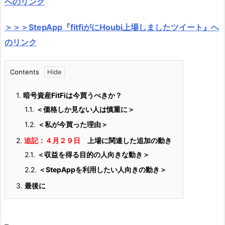
へのリンク
＞＞＞StepApp『fitfiがにHoubi上場しましたツイート』へ
のリンク
Contents
1.
暗号資産FitFiは今買うべきか？
1.1.
＜価格しか見ない人は慎重に＞
1.2.
＜私が今買った理由＞
2.
追記：４月２９日
上場に関連した追加の動き
2.1.
＜収益を得る目的の人向きな動き＞
2.2.
＜StepAppを利用したい人向きの動き＞
3.
最後に