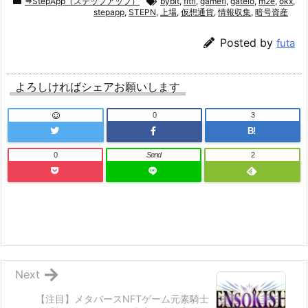
⇒StepApp（ステップアップ）
bybit
,
fitfi
,
gamefi
,
gateio
,
m2e
,
okx
,
stepapp
,
STEPN
,
上場
,
仮想通貨
,
情報収集
,
暗号資産
Posted by
futa
よろしければシェアお願いします
0
3
B!
0
Send
2
Next
【注目】メタバースNFTゲーム元素騎士