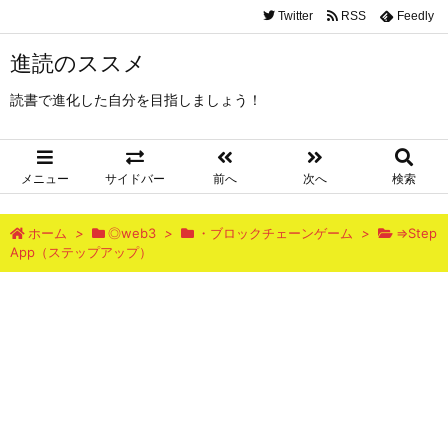
Twitter
RSS
Feedly
進読のススメ
読書で進化した自分を目指しましょう！
メニュー
サイドバー
前へ
次へ
検索
ホーム
>
◎web3
>
・ブロックチェーンゲーム
>
⇒Step
App（ステップアップ）